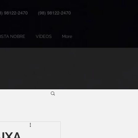
WhatsApp
WhatsApp
8) 98122-2470
(98) 98122-2470
ISTA NOBRE
VÍDEOS
More
IXA