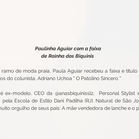
Paulinha Aguiar com a faixa
de Rainha dos Biquinis 
ramo de moda praia, Paula Aguiar recebeu a faixa e título 
ãos do colunista, Adriano Uchoa " O Patolino Sincero " 
é ex-modelo, CEO da @anasbiquinisslz,  Personal Stylist e
pela Escola de Estilo Dani Padilha (RJ). Natural de São J
ito orgulho de seus pais: A mãe vendedora de lanche e o pa