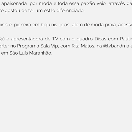
  apaixonada  por moda e toda essa paixão veio  através d
e gostou de ter um estilo diferenciado.
uínis é  pioneira em biquínis  joias, além de moda praia, aces
30 é apresentadora de TV com o quadro Dicas com Pauli
rter no Programa Sala Vip, com Rita Matos, na @tvbandma e
 em São Luís Maranhão.