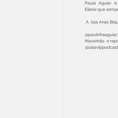
Paula  Aguiar  é
Eliene que sempr
 A  loja Anas Biq
@paulinhaaguiar
Maranhão  e repó
@salavippodcast