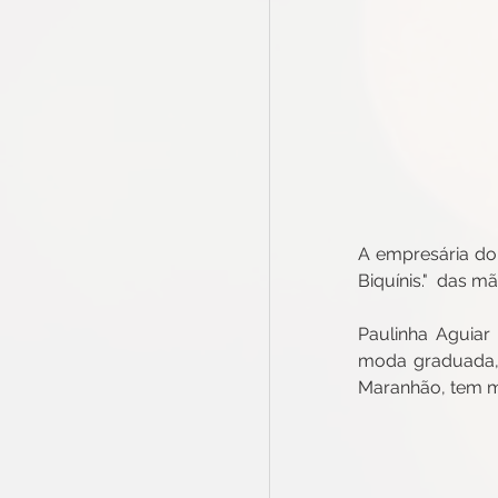
A empresária do 
Biquínis."  das m
Paulinha Aguiar 
moda graduada, 
Maranhão, tem mu