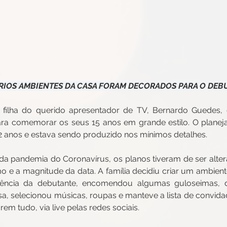
RIOS AMBIENTES DA CASA FORAM DECORADOS PARA O DEBU
 filha do querido apresentador de TV, Bernardo Guedes, d
ara comemorar os seus 15 anos em grande estilo. O planeja
 anos e estava sendo produzido nos mínimos detalhes.
a pandemia do Coronavírus, os planos tiveram de ser alter
mo e a magnitude da data. A família decidiu criar um ambiente
idência da debutante, encomendou algumas guloseimas, d
a, selecionou músicas, roupas e manteve a lista de convidado
m tudo, via live pelas redes sociais.