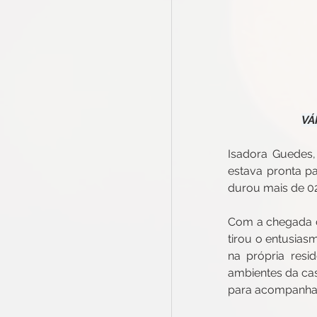
VÁ
Isadora Guedes,
estava pronta p
durou mais de 02
Com a chegada d
tirou o entusias
na própria res
ambientes da cas
para acompanhare