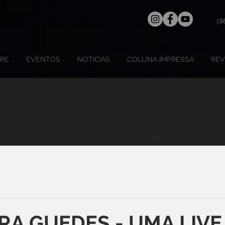
(9
RE
EVENTOS
NOTÍCIAS
COLUNA IMPRESSA
REV
RA GUEDES - UMA LIVE