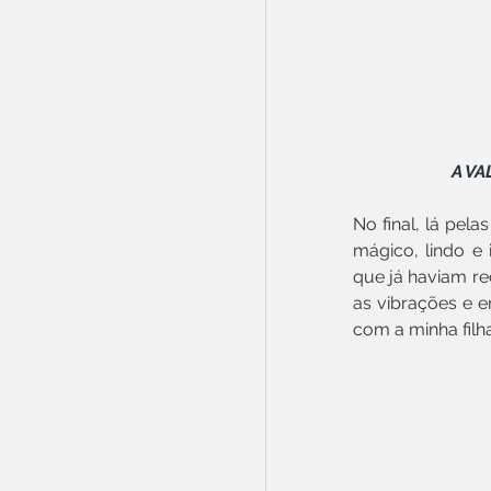
A VA
No final, lá pel
mágico, lindo e
que já haviam re
as vibrações e e
com a minha filha