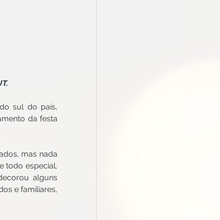
T.
o sul do país, 
mento da festa 
ados, mas nada 
 todo especial, 
ecorou alguns 
s e familiares, 