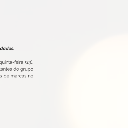
idados.
nta-feira (23), 
antes do grupo 
es de marcas no 