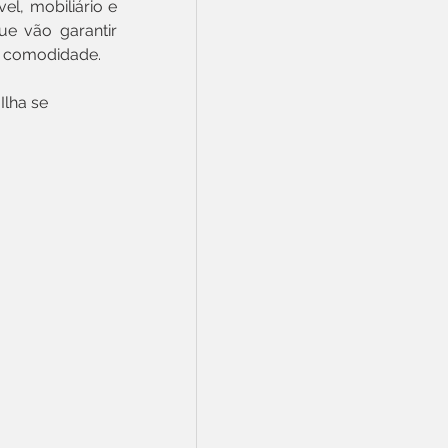
, mobiliário e 
e vão garantir 
is comodidade.
lha se 