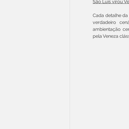
São Luis virou V
Cada detalhe da 
verdadeiro cen
ambientação cen
pela Veneza cláss