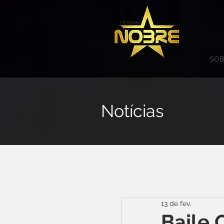
SOB
Notícias
13 de fev.
Baile 