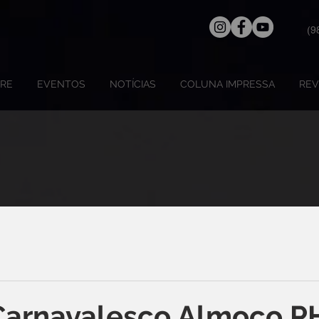
(9
RE
EVENTOS
NOTÍCIAS
COLUNA IMPRESSA
REV
Carnavalesco Almoço P