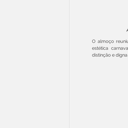
O almoço reuniu
estética carna
distinção e digna