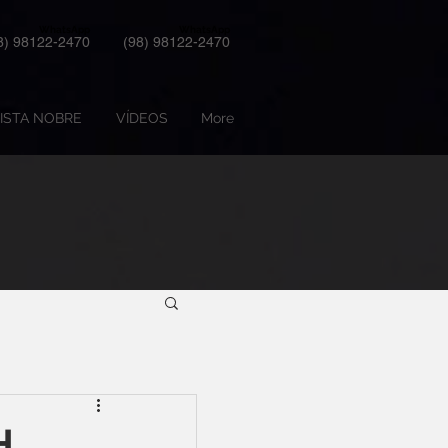
WhatsApp
WhatsApp
8) 98122-2470
(98) 98122-2470
ISTA NOBRE
VÍDEOS
More
H