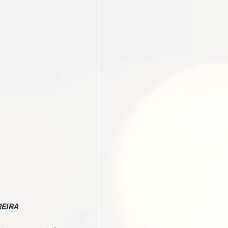
REIRA
.