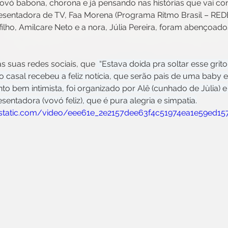
ó babona, chorona e já pensando nas histórias que vai cont
esentadora de TV, Faa Morena (Programa Ritmo Brasil – RED
filho, Amilcare Neto e a nora, Júlia Pereira, foram abençoa
 suas redes sociais, que 
 “Estava doida pra soltar esse grito
 o casal recebeu a feliz notícia, que serão pais de uma baby 
nto bem intimista, foi organizado por Alê (cunhado de Jùlia) 
entadora (vovó feliz), que é pura alegria e simpatia.
wixstatic.com/video/eee61e_2e2157dee63f4c51974ea1e59ed