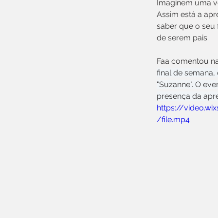
Imaginem uma vov
Assim está a apr
saber que o seu 
de serem pais.
Faa comentou nas
final de semana,
"Suzanne". O eve
presença da apres
https://video.
/file.mp4