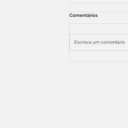
Comentários
Escreva um comentário
UFMA leva ciência, i
culturais para a Fei
2026