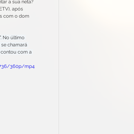
ar a sua neta? 
ETV), após 
dos com o dom 
”. No último 
e se chamará 
e contou com a 
15736/360p/mp4