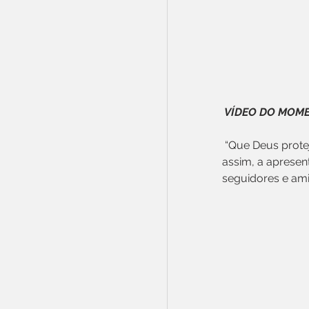
VÍDEO DO MOME
 “Que Deus proteja essa família linda que está aumentando e já trazendo tantas alegrias” 
assim, a apresent
seguidores e ami