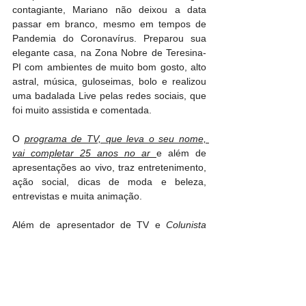
contagiante, Mariano não deixou a data 
passar em branco, mesmo em tempos de 
Pandemia do Coronavírus. Preparou sua 
elegante casa, na Zona Nobre de Teresina-
PI com ambientes de muito bom gosto, alto 
astral, música, guloseimas, bolo e realizou 
uma badalada Live pelas redes sociais, que 
foi muito assistida e comentada.
O 
programa de TV, que leva o seu nome, 
vai completar 25 anos no ar 
e além de 
apresentações ao vivo, traz entretenimento, 
ação social, dicas de moda e beleza, 
entrevistas e muita animação.
Além de apresentador de TV e
 Colunista 
Social, Mariano é um empresário de 
sucesso no ramo da beleza
 e frequenta os 
melhores eventos dentro e fora do Piaui. 
Nossa coluna deseja muita saúde, 
conquistas, harmonia e felicidade plena. Um 