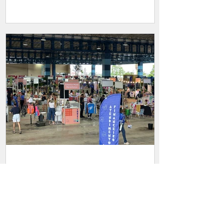
Anas Biquínis, em clima de gratidão,
emoção e reconhecimento. Uma
conquista que merece ser celebrada. A
empresária Paulinha Aguiar, conhecida
como a "Rainha dos Biquínis", reuniu
familiares, amigos e convidados especiais
em um encontro intimista realizado em
sua residência, na última terça-feira (4),
para comemorar o sucesso da coleção
Jamaica Brasileira, da Anas Biquínis, que
há 4 horas
Oportunidade e networking:
Feira do Empreendedor abre
espaço gratuito para mais de
100 expositores maranhenses