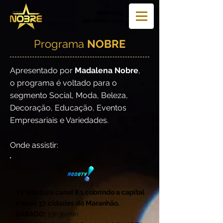
WhatsApp
(98) 98122-2470
Programa
NOBRE
Apresentado por
Madalena Nobre
,
o
programa é voltado para o
segmento Social, Moda, Beleza,
Decoração, Educação, Eventos
Empresariais e Variedades.
Onde assistir:
TV São Luis canal 8.1 cobrindo a capital
e mais 37 cidades do Maranhão.
SÁBADO:
13h30min