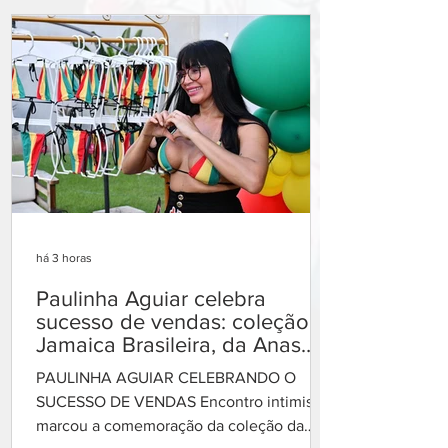
filho quer vivenciar mais um momento
afetivo com seu paizão. Chegou a hora de
criar novas memórias, viver grandes
emoções e celebrar as melhores conexões
com o seu pai. Presentes clássicos para
um pai lendário, uma forma de manter o
legado familiar de pa
há 3 horas
Paulinha Aguiar celebra
sucesso de vendas: coleção
Jamaica Brasileira, da Anas
Biquínis, ultrapassa 600 peças
PAULINHA AGUIAR CELEBRANDO O
vendidas
SUCESSO DE VENDAS Encontro intimista
marcou a comemoração da coleção da