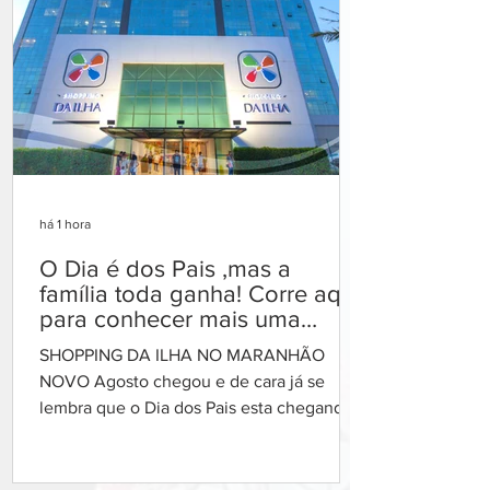
há 1 hora
O Dia é dos Pais ,mas a
família toda ganha! Corre aqui
para conhecer mais uma
promoção inédita do
SHOPPING DA ILHA NO MARANHÃO
Shopping da ilha
NOVO Agosto chegou e de cara já se
lembra que o Dia dos Pais esta chegando!
Ah, mas ele sempre diz que não precisa
de nada, que já tem tudo que precisa que
o melhor presente é ser pai e etc. Mas o