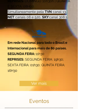
REPRISES:
DOMINGO 10h30h | QUARTA
E SEXTA: 08H00.
Simultaneamente pela
TVN
canal 13,
NET
canais 08 e 520,
SKY
canal 308.1
Em rede Nacional para todo o Brasil e
Internacional para mais de 80 países.
SEGUNDA FEIRA:
11h30
REPRISES:
SEGUNDA FEIRA: 19h30;
SEXTA FEIRA: 01h30; QUINTA FEIRA:
16H30
Ver mais
Eventos